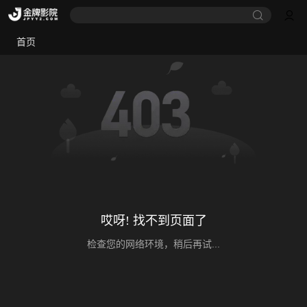
首页
哎呀! 找不到页面了
检查您的网络环境，稍后再试...