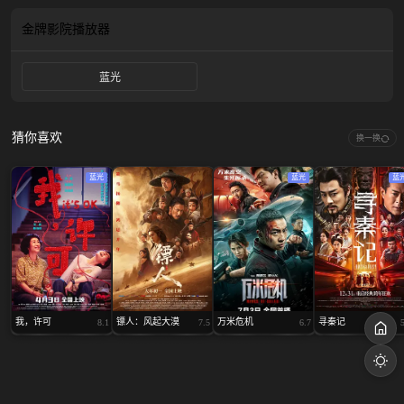
金牌影院
播放器
蓝光
猜你喜欢
换一换
蓝光
蓝光
蓝
我，许可
镖人：风起大漠
万米危机
寻秦记
8.1
7.5
6.7