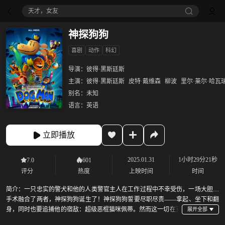
天才，女友
神探狗狗
喜剧
动作
科幻
导演：
彼得·黑斯廷斯
主演：
彼得·黑斯廷斯
皮特·戴维森
柳波
里尔·莱尔·哈瓦
别名：
未知
语言：
英语
立即播放
2025.01.31
1小时29分21秒
7.0
601
评分
热度
上映时间
时间
简介：
一只忠实的警犬和他的人类警官主人在工作过程中不幸受伤，一场大胆的
手术融合了两者，神探狗狗诞生了！神探狗狗誓要尽职尽责——拿起、坐下和翻
身，同时也要追捕他的宿敌：超级恶棍猫咪佩蒂。然而这一切在克
隆小猫咪小佩蒂的到来后完全颠覆。